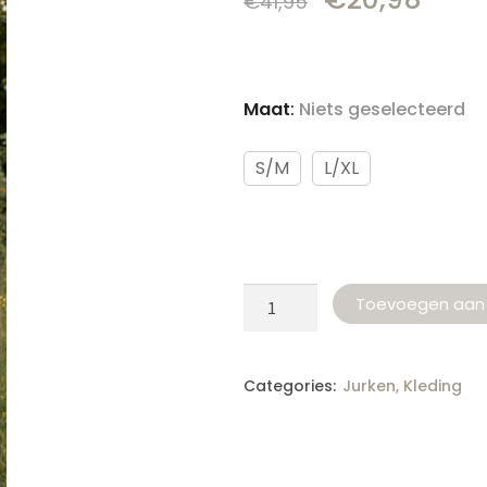
€
41,95
Maat
:
Niets geselecteerd
S/M
L/XL
Toevoegen aan
Categories:
Jurken
,
Kleding