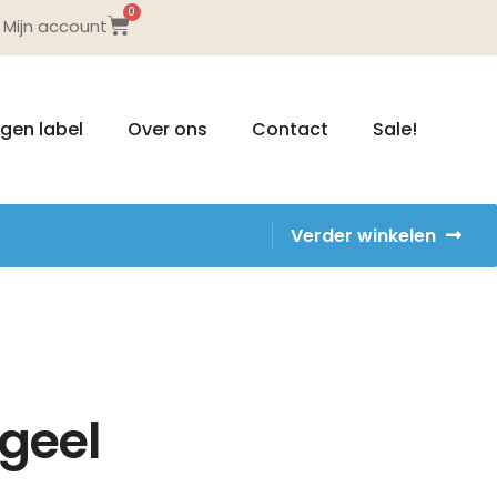
0
Mijn account
igen label
Over ons
Contact
Sale!
Verder winkelen
 geel