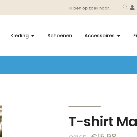
Kleding
Schoenen
Accessoires
E
T-shirt M
€
15,98