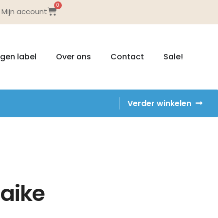
0
Mijn account
igen label
Over ons
Contact
Sale!
Verder winkelen
aaike