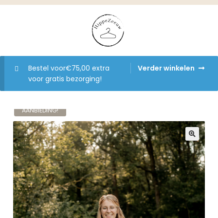
Bestel voor
€
75,00
extra
Verder winkelen
voor gratis bezorging!
AANBIEDING!