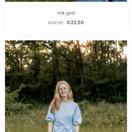
Hak geel
€
22,50
€
32,95